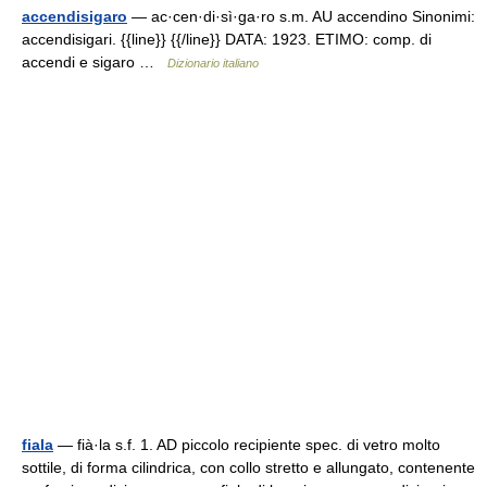
accendisigaro
— ac·cen·di·sì·ga·ro s.m. AU accendino Sinonimi:
accendisigari. {{line}} {{/line}} DATA: 1923. ETIMO: comp. di
accendi e sigaro …
Dizionario italiano
fiala
— fià·la s.f. 1. AD piccolo recipiente spec. di vetro molto
sottile, di forma cilindrica, con collo stretto e allungato, contenente