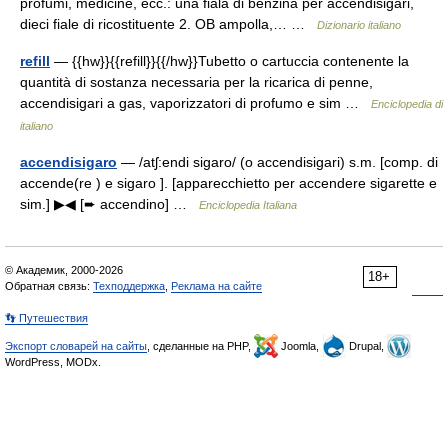
profumi, medicine, ecc.: una fiala di benzina per accendisigari,
dieci fiale di ricostituente 2. OB ampolla,… …
Dizionario italiano
refill
— {{hw}}{{refill}}{{/hw}}Tubetto o cartuccia contenente la
quantità di sostanza necessaria per la ricarica di penne,
accendisigari a gas, vaporizzatori di profumo e sim …
Enciclopedia di
italiano
accendisigaro
— /atʃ:endi sigaro/ (o accendisigari) s.m. [comp. di
accende(re ) e sigaro ]. [apparecchietto per accendere sigarette e
sim.] ▶◀ [➨ accendino] …
Enciclopedia Italiana
© Академик, 2000-2026
18+
Обратная связь:
Техподдержка
,
Реклама на сайте
👣 Путешествия
Экспорт словарей на сайты
, сделанные на PHP,
Joomla,
Drupal,
WordPress, MODx.