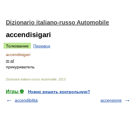
Dizionario italiano-russo Automobile
accendisigari
Толкование
Перевод
accendisigari
m
pl
прикуриватель
Dizionario italiano-russo Automobile
.
2013
.
Игры ⚽
Нужно решить контрольную?
accendibilità
accensione