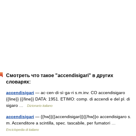
Смотреть что такое "accendisigari" в других
словарях:
accendisigari
— ac·cen·di·sì·ga·ri s.m.inv. CO accendisigaro
{{line}} {{/line}} DATA: 1951. ETIMO: comp. di accendi e del pl. di
sigaro …
Dizionario italiano
accendisigari
— {{hw}}{{accendisigari}}{{/hw}}o accendisigaro s.
m. Accenditore a scintilla, spec. tascabile, per fumatori …
Enciclopedia di italiano